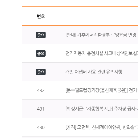
번호
[안내] 기후에너지환경부 로밍요금 변경 안내 
중요
전기자동차 충전시설 사고배상책임보험가
중요
개인 어댑터 사용 관련 유의사항
중요
432
[문수월드컵경기장(울산체육공원)] 전기설비 안전
431
[화성시근로자종합복지관] 주차장 공사로 인한 일
430
[공지] 모던텍, 신세계아이앤씨, 한화솔루션